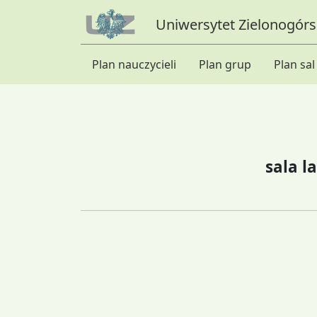
Uniwersytet Zielonogórsk
Plan nauczycieli
Plan grup
Plan sal
sala l