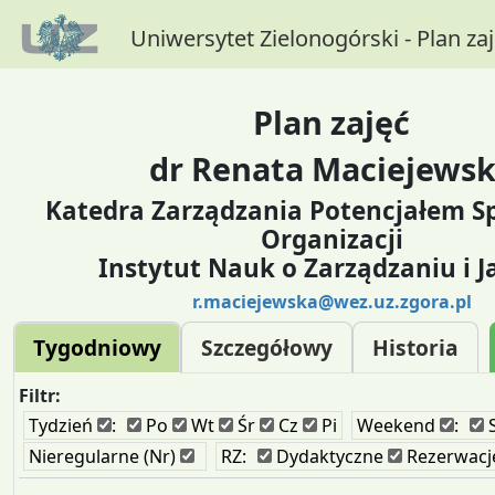
Uniwersytet Zielonogórski - Plan za
Plan zajęć
dr Renata Maciejews
Katedra Zarządzania Potencjałem 
Organizacji
Instytut Nauk o Zarządzaniu i J
r.maciejewska@wez.uz.zgora.pl
Tygodniowy
Szczegółowy
Historia
Filtr:
Tydzień
:
Po
Wt
Śr
Cz
Pi
Weekend
:
Nieregularne (Nr)
RZ:
Dydaktyczne
Rezerwacj