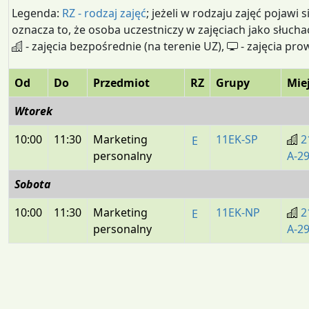
Legenda:
RZ - rodzaj zajęć
; jeżeli w rodzaju zajęć pojawi s
oznacza to, że osoba uczestniczy w zajęciach jako słucha
- zajęcia bezpośrednie (na terenie UZ),
- zajęcia pro
Od
Do
Przedmiot
RZ
Grupy
Mie
Wtorek
10:00
11:30
Marketing
11EK-SP
2
E
personalny
A-2
Sobota
10:00
11:30
Marketing
11EK-NP
2
E
personalny
A-2