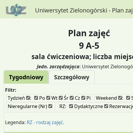
Uniwersytet Zielonogórski - Plan za
Plan zajęć
9 A-5
sala ćwiczeniowa; liczba miejs
Jedn. zarządzająca
: Uniwersytet Zielonogó
Tygodniowy
Szczegółowy
Filtr:
Tydzień
:
Po
Wt
Śr
Cz
Pi
Weekend
:
Nieregularne (Nr)
RZ:
Dydaktyczne
Rezerwacj
Legenda:
RZ - rodzaj zajęć
.