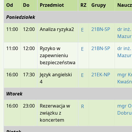
Od
Do
Przedmiot
RZ
Grupy
Naucz
Poniedziałek
11:00
12:00
Analiza ryzyka2
21BN-SP
dr inż
E
Mazur
11:00
12:00
Ryzyko w
21BN-SP
dr inż
E
zapewnieniu
Mazur
bezpieczeństwa
16:00
17:30
Język angielski
21EK-NP
mgr K
E
4
Kwaśn
Wtorek
16:00
23:00
Rezerwacja w
mgr O
R
związku z
Dobru
koncertem