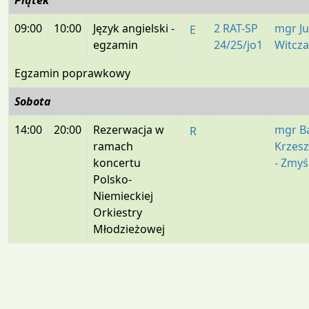
Piątek
09:00
10:00
Język angielski -
2 RAT-SP
mgr Ju
E
egzamin
24/25/jo1
Witcz
Egzamin poprawkowy
Sobota
14:00
20:00
Rezerwacja w
mgr B
R
ramach
Krzes
koncertu
- Zmyś
Polsko-
Niemieckiej
Orkiestry
Młodzieżowej