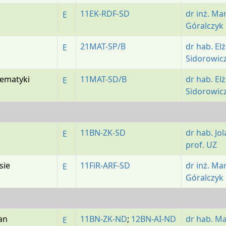
11EK-RDF-SD
dr inż. Ma
E
Góralczyk
21MAT-SP/B
dr hab. El
E
Sidorowicz
ematyki
11MAT-SD/B
dr hab. El
E
Sidorowicz
11BN-ZK-SD
dr hab. Jo
E
prof. UZ
sie
11FiR-ARF-SD
dr inż. Ma
E
Góralczyk
an
11BN-ZK-ND
;
12BN-AI-ND
dr hab. M
E