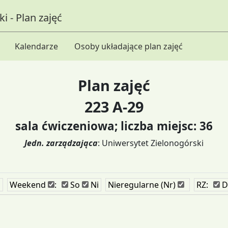
i - Plan zajęć
Kalendarze
Osoby układające plan zajęć
Plan zajęć
223 A-29
sala ćwiczeniowa; liczba miejsc: 36
Jedn. zarządzająca
: Uniwersytet Zielonogórski
i
Weekend
:
So
Ni
Nieregularne (Nr)
RZ:
D