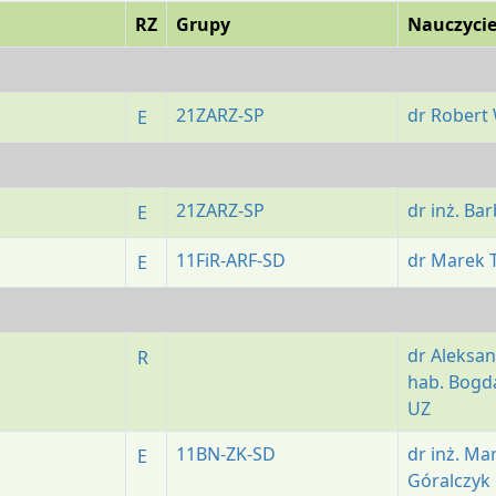
RZ
Grupy
Nauczycie
21ZARZ-SP
dr Robert
E
21ZARZ-SP
dr inż. Ba
E
11FiR-ARF-SD
dr Marek 
E
dr Aleksa
R
hab. Bogda
UZ
11BN-ZK-SD
dr inż. Ma
E
Góralczyk