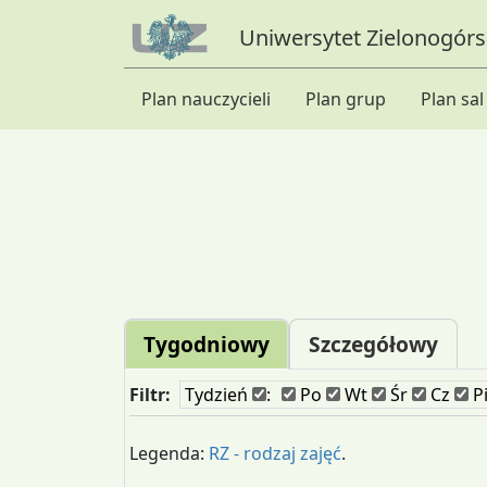
Uniwersytet Zielonogórsk
Plan nauczycieli
Plan grup
Plan sal
Tygodniowy
Szczegółowy
Filtr:
Tydzień
:
Po
Wt
Śr
Cz
P
Legenda:
RZ - rodzaj zajęć
.