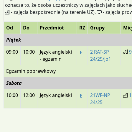
oznacza to, że osoba uczestniczy w zajęciach jako słucha
- zajęcia bezpośrednie (na terenie UZ),
- zajęcia pro
Od
Do
Przedmiot
RZ
Grupy
Mie
Piątek
09:00
10:00
Język angielski
2 RAT-SP
9
E
- egzamin
24/25/jo1
Egzamin poprawkowy
Sobota
10:00
12:00
Język angielski
21WF-NP
1
E
24/25