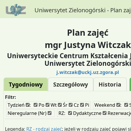
Uniwersytet Zielonogórski - Plan za
Plan zajęć
mgr Justyna Witczak
Uniwersyteckie Centrum Kształcenia
Uniwersytet Zielonogórsk
j.witczak@uckj.uz.zgora.pl
Tygodniowy
Szczegółowy
Historia
Filtr:
Tydzień
:
Po
Wt
Śr
Cz
Pi
Weekend
:
Nieregularne (Nr)
RZ:
Dydaktyczne
Rezerwacj
Legenda:
RZ - rodzaj zajęć
; jeżeli w rodzaju zajęć pojawi s