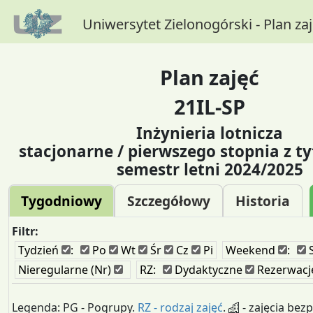
Uniwersytet Zielonogórski - Plan za
Plan zajęć
21IL-SP
Inżynieria lotnicza
stacjonarne / pierwszego stopnia z ty
semestr letni 2024/2025
Tygodniowy
Szczegółowy
Historia
Filtr:
Tydzień
:
Po
Wt
Śr
Cz
Pi
Weekend
:
Nieregularne (Nr)
RZ:
Dydaktyczne
Rezerwacj
Legenda: PG - Pogrupy.
RZ - rodzaj zajęć
.
- zajęcia bez