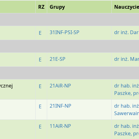
RZ
Grupy
Nauczycie
31INF-PSI-SP
dr inż. Dar
E
21E-SP
dr inż. Ma
E
ycznej
21AiR-NP
dr hab. in
E
Paszke, pr
21INF-NP
dr hab. in
E
Sawerwain
11AiR-NP
dr hab. in
E
Paszke, pr