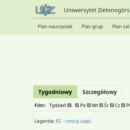
Uniwersytet Zielonogórsk
Plan nauczycieli
Plan grup
Plan sal
Tygodniowy
Szczegółowy
Filtr:
Tydzień
:
Po
Wt
Śr
Cz
P
Legenda:
RZ - rodzaj zajęć
.