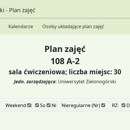
i - Plan zajęć
Kalendarze
Osoby układające plan zajęć
Plan zajęć
108 A-2
sala ćwiczeniowa; liczba miejsc: 30
Jedn. zarządzająca
: Uniwersytet Zielonogórski
i
Weekend
:
So
Ni
Nieregularne (Nr)
RZ:
D