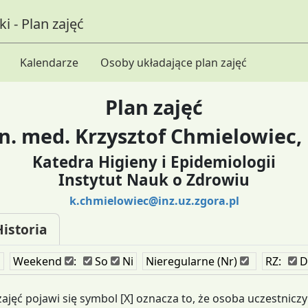
i - Plan zajęć
Kalendarze
Osoby układające plan zajęć
Plan zajęć
 n. med. Krzysztof Chmielowiec, 
Katedra Higieny i Epidemiologii
Instytut Nauk o Zdrowiu
k.chmielowiec@inz.uz.zgora.pl
Historia
i
Weekend
:
So
Ni
Nieregularne (Nr)
RZ:
D
 zajęć pojawi się symbol [X] oznacza to, że osoba uczestniczy