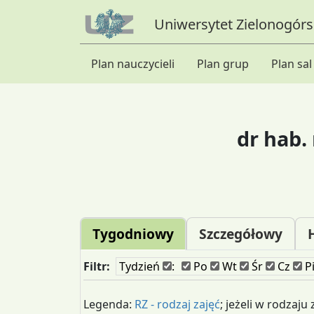
Uniwersytet Zielonogórsk
Plan nauczycieli
Plan grup
Plan sal
dr hab.
Tygodniowy
Szczegółowy
Filtr:
Tydzień
:
Po
Wt
Śr
Cz
P
Legenda:
RZ - rodzaj zajęć
; jeżeli w rodzaju