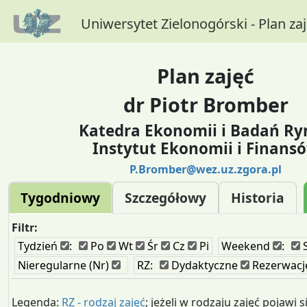
Uniwersytet Zielonogórski - Plan za
Plan zajęć
dr Piotr Bromber
Katedra Ekonomii i Badań R
Instytut Ekonomii i Finans
P.Bromber@wez.uz.zgora.pl
Tygodniowy
Szczegółowy
Historia
Filtr:
Tydzień
:
Po
Wt
Śr
Cz
Pi
Weekend
:
Nieregularne (Nr)
RZ:
Dydaktyczne
Rezerwacj
Legenda:
RZ - rodzaj zajęć
; jeżeli w rodzaju zajęć pojawi s