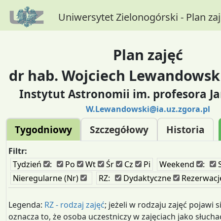
Uniwersytet Zielonogórski - Plan za
Plan zajęć
dr hab. Wojciech Lewandowski
Instytut Astronomii im. profesora Ja
W.Lewandowski@ia.uz.zgora.pl
Tygodniowy
Szczegółowy
Historia
Filtr:
Tydzień
:
Po
Wt
Śr
Cz
Pi
Weekend
:
Nieregularne (Nr)
RZ:
Dydaktyczne
Rezerwacj
Legenda:
RZ - rodzaj zajęć
; jeżeli w rodzaju zajęć pojawi s
oznacza to, że osoba uczestniczy w zajęciach jako słucha