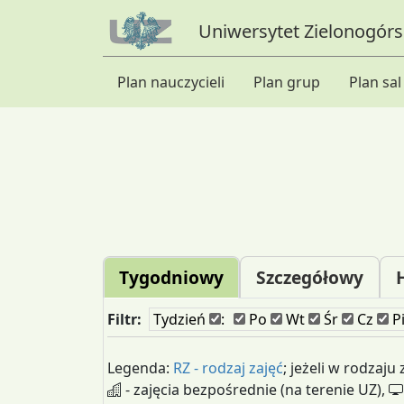
Uniwersytet Zielonogórsk
Plan nauczycieli
Plan grup
Plan sal
Tygodniowy
Szczegółowy
Filtr:
Tydzień
:
Po
Wt
Śr
Cz
P
Legenda:
RZ - rodzaj zajęć
; jeżeli w rodzaju
- zajęcia bezpośrednie (na terenie UZ),