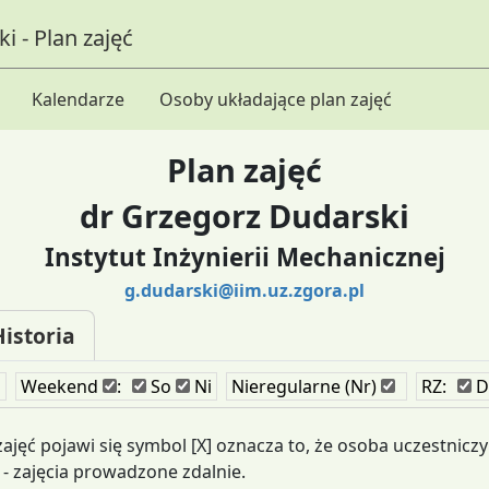
i - Plan zajęć
Kalendarze
Osoby układające plan zajęć
Plan zajęć
dr Grzegorz Dudarski
Instytut Inżynierii Mechanicznej
g.dudarski@iim.uz.zgora.pl
Historia
i
Weekend
:
So
Ni
Nieregularne (Nr)
RZ:
D
 zajęć pojawi się symbol [X] oznacza to, że osoba uczestniczy
- zajęcia prowadzone zdalnie.