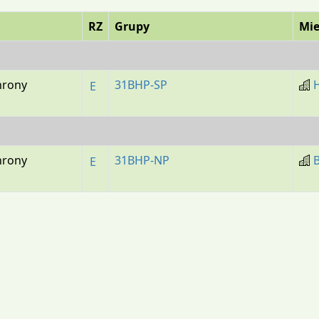
RZ
Grupy
Mie
hrony
31BHP-SP
E
hrony
31BHP-NP
E