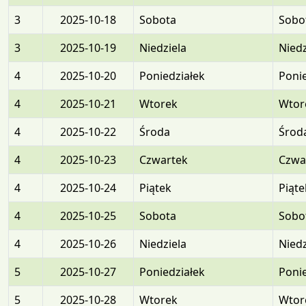
3
2025-10-18
Sobota
Sobo
3
2025-10-19
Niedziela
Niedz
4
2025-10-20
Poniedziałek
Ponie
4
2025-10-21
Wtorek
Wtor
4
2025-10-22
Środa
Środ
4
2025-10-23
Czwartek
Czwa
4
2025-10-24
Piątek
Piąte
4
2025-10-25
Sobota
Sobo
4
2025-10-26
Niedziela
Niedz
5
2025-10-27
Poniedziałek
Ponie
5
2025-10-28
Wtorek
Wtor