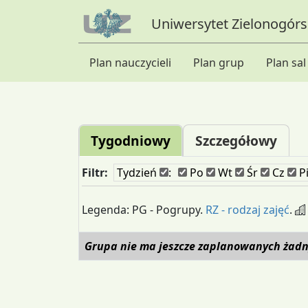
Uniwersytet Zielonogórsk
Plan nauczycieli
Plan grup
Plan sal
Tygodniowy
Szczegółowy
Filtr:
Tydzień
:
Po
Wt
Śr
Cz
P
Legenda: PG - Pogrupy.
RZ - rodzaj zajęć
.
Grupa nie ma jeszcze zaplanowanych żadn