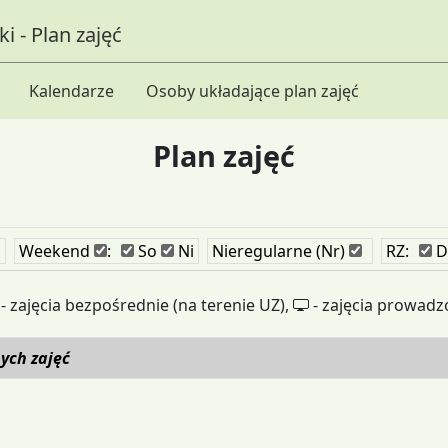
i - Plan zajęć
Kalendarze
Osoby układające plan zajęć
Plan zajęć
i
Weekend
:
So
Ni
Nieregularne (Nr)
RZ:
D
- zajęcia bezpośrednie (na terenie UZ),
- zajęcia prowadz
ych zajęć